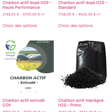
Charbon actif dopé H2S –
Charbon actif dopé H2S –
Haute Performance
Standard
2148,00
€
–
5700,00
€
1728,00
€
–
4620,00
€
HT
HT
Choix des options
Choix des options
Charbon actif extrudé
Charbon actif imprégné
COV
H2S – Primo
1668,00
€
–
4680,00
€
1440,00
€
–
3840,00
€