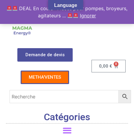
Language
DEAL En cours : Pièces pour pompes, broyeurs,
agitateurs ...
Ignorer
Demande de devis
0
0,00
€
METHA'VENTES
Catégories