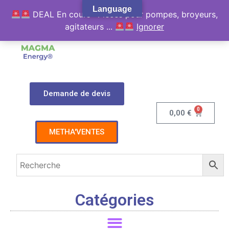
Language
DEAL En cours : Pièces pour pompes, broyeurs,
agitateurs ...
Ignorer
Demande de devis
0
0,00
€
METHA'VENTES
Catégories