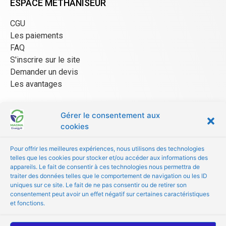
ESPACE MÉTHANISEUR
CGU
Les paiements
FAQ
S'inscrire sur le site
Demander un devis
Les avantages
Gérer le consentement aux
ESPACE FOURNISSEUR
cookies
CGU/CGV
Pour offrir les meilleures expériences, nous utilisons des technologies
Être référencé
telles que les cookies pour stocker et/ou accéder aux informations des
Les avantages
appareils. Le fait de consentir à ces technologies nous permettra de
traiter des données telles que le comportement de navigation ou les ID
FAQ
uniques sur ce site. Le fait de ne pas consentir ou de retirer son
consentement peut avoir un effet négatif sur certaines caractéristiques
© Copyright 2024 MAGMA Energy
et fonctions.