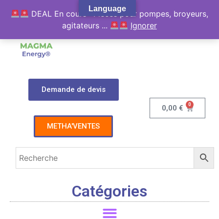
Language
DEAL En cours : Pièces pour pompes, broyeurs,
agitateurs ...
Ignorer
Demande de devis
0
0,00
€
METHA'VENTES
Catégories